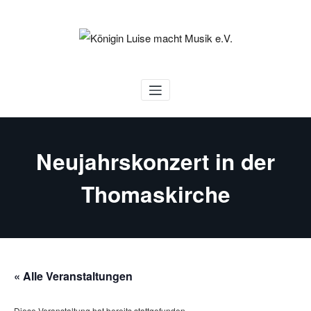
Zum
Inhalt
springen
Königin Luise macht Musik e.V.
Neujahrskonzert in der
Thomaskirche
« Alle Veranstaltungen
Diese Veranstaltung hat bereits stattgefunden.