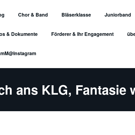
og
Chor & Band
Bläserklasse
Juniorband
fos & Dokumente
Förderer & Ihr Engagement
übe
nigin Luise macht Musik e.V.
mM@Instagram
ich ans KLG, Fantasie w