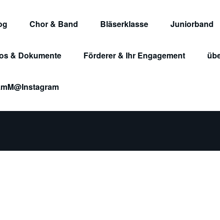
og
Chor & Band
Bläserklasse
Juniorband
fos & Dokumente
Förderer & Ihr Engagement
übe
nigin Luise macht Musik e.V.
mM@Instagram