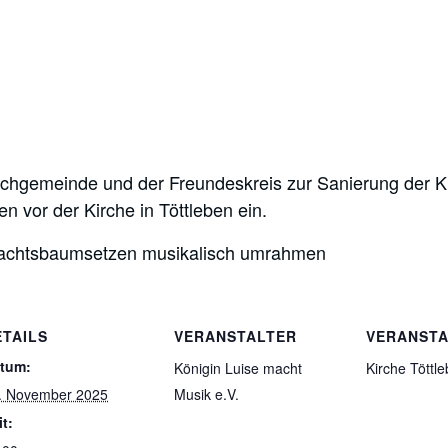
irchgemeinde und der Freundeskreis zur Sanierung der K
n vor der Kirche in Töttleben ein.
hnachtsbaumsetzen musikalisch umrahmen
ETAILS
VERANSTALTER
VERANST
tum:
Königin Luise macht
Kirche Töttl
. November 2025
Musik e.V.
it: