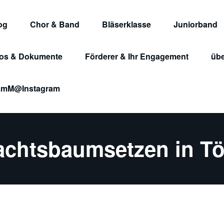
og
Chor & Band
Bläserklasse
Juniorband
fos & Dokumente
Förderer & Ihr Engagement
übe
nigin Luise macht Musik e.V.
mM@Instagram
chtsbaumsetzen in Tö