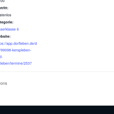
:00
tritt:
stenlos
tegorie:
äserklasse 6
bsite:
tps://app.dorfleben.de/d
f/99098-kerspleben-
d-
ttleben/termine/2537
ions