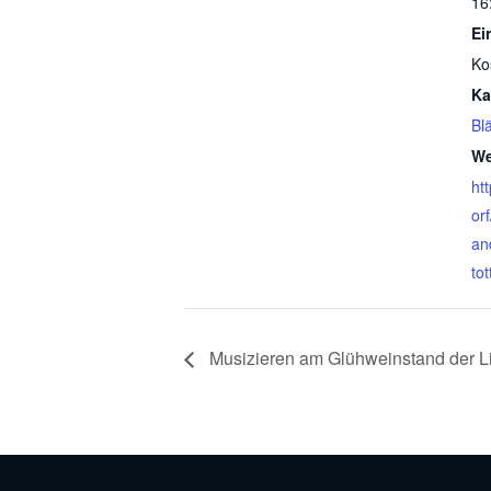
16
Ein
Ko
Ka
Bl
We
ht
or
an
to
Musizieren am Glühweinstand der L