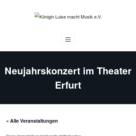
Zum
Inhalt
springen
Königin Luise macht Musik e.V.
Neujahrskonzert im Theater
Erfurt
« Alle Veranstaltungen
Diese Veranstaltung hat bereits stattgefunden.